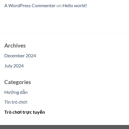
A WordPress Commenter
on
Hello world!
Archives
December 2024
July 2024
Categories
Hướng dẫn
Tin trò chơi
Trò chơi trực tuyến