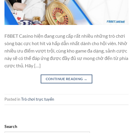
F8BET Casino hiện đang cung cấp rất nhiều những trò chơi
sòng bạc cực hot hit và hấp dẫn nhất dành cho hội viên. Nhờ
nhiều ưu điểm vượt trội, cùng kho game đa dạng, sảnh cược
này sẽ có thể đáp ứng được đầy đủ sự mong chờ đến từ phía
cược thủ. Hãy […]
CONTINUE READING
→
Posted in
Trò chơi trực tuyến
Search