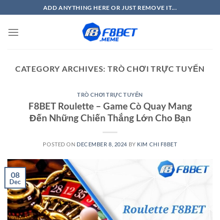
Skip
ADD ANYTHING HERE OR JUST REMOVE IT...
to
content
CATEGORY ARCHIVES:
TRÒ CHƠI TRỰC TUYẾN
TRÒ CHƠI TRỰC TUYẾN
F8BET Roulette – Game Cò Quay Mang
Đến Những Chiến Thắng Lớn Cho Bạn
POSTED ON
DECEMBER 8, 2024
BY
KIM CHI F8BET
08
Dec