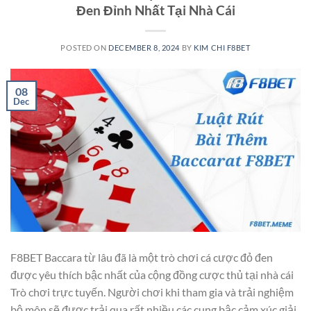
Đen Đỉnh Nhất Tại Nhà Cái
POSTED ON
DECEMBER 8, 2024
BY
KIM CHI F8BET
08
Dec
F8BET Baccara từ lâu đã là một trò chơi cá cược đỏ đen
được yêu thích bậc nhất của cộng đồng cược thủ tại nhà cái
Trò chơi trực tuyến. Người chơi khi tham gia và trải nghiệm
bộ môn sẽ được trải qua rất nhiều các cung bậc cảm xúc giải