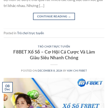
trí khác nhau. Nhưng […]
CONTINUE READING
→
Posted in
Trò chơi trực tuyến
TRÒ CHƠI TRỰC TUYẾN
F8BET Xổ Số – Cơ Hội Cá Cược Và Làm
Giàu Siêu Nhanh Chóng
POSTED ON
DECEMBER 8, 2024
BY
KIM CHI F8BET
08
Dec