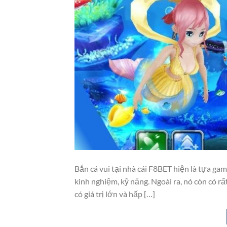
Bắn cá vui tại nhà cái F8BET hiện là tựa ga
kinh nghiệm, kỹ năng. Ngoài ra, nó còn có r
có giá trị lớn và hấp […]