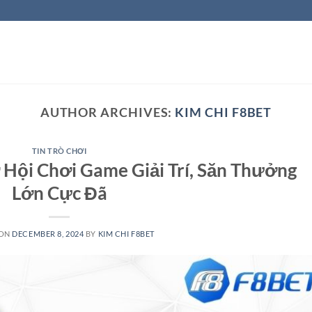
AUTHOR ARCHIVES:
KIM CHI F8BET
TIN TRÒ CHƠI
 Hội Chơi Game Giải Trí, Săn Thưởng
Lớn Cực Đã
 ON
DECEMBER 8, 2024
BY
KIM CHI F8BET