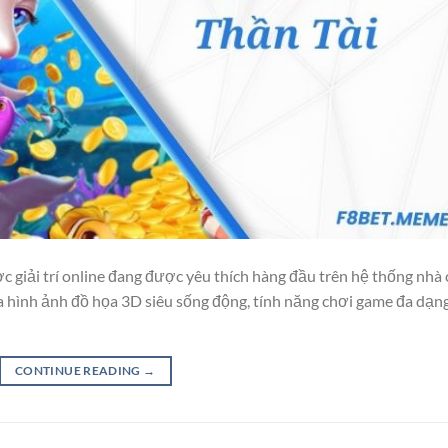
c giải trí online đang được yêu thích hàng đầu trên hệ thống nhà 
 hình ảnh đồ họa 3D siêu sống động, tính năng chơi game đa dạn
CONTINUE READING
→