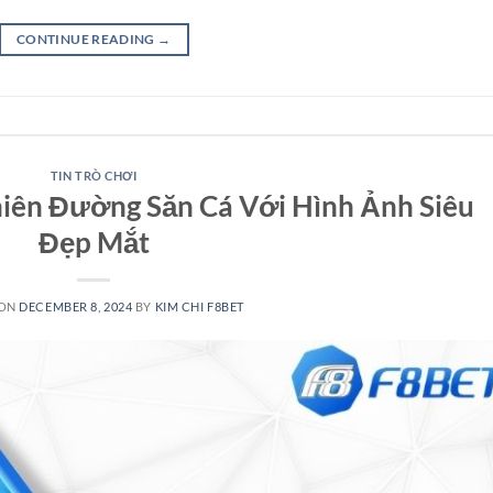
CONTINUE READING
→
TIN TRÒ CHƠI
hiên Đường Săn Cá Với Hình Ảnh Siêu
Đẹp Mắt
 ON
DECEMBER 8, 2024
BY
KIM CHI F8BET