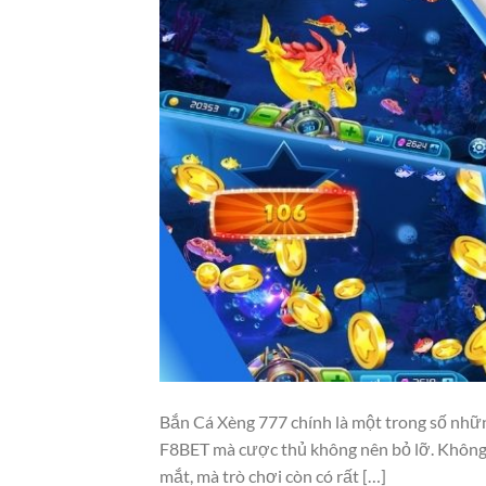
Bắn Cá Xèng 777 chính là một trong số nhữn
F8BET mà cược thủ không nên bỏ lỡ. Không 
mắt, mà trò chơi còn có rất […]