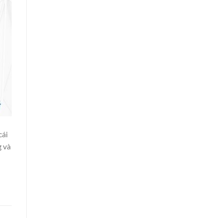
cái
g và