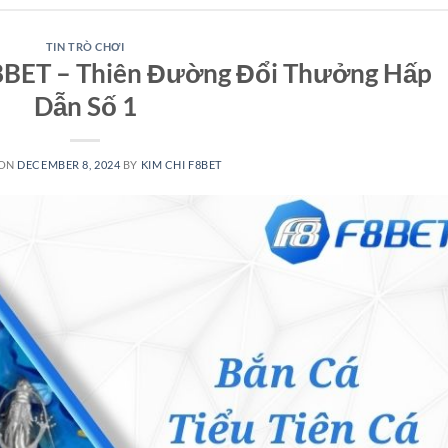
TIN TRÒ CHƠI
F8BET – Thiên Đường Đổi Thưởng Hấp
Dẫn Số 1
 ON
DECEMBER 8, 2024
BY
KIM CHI F8BET