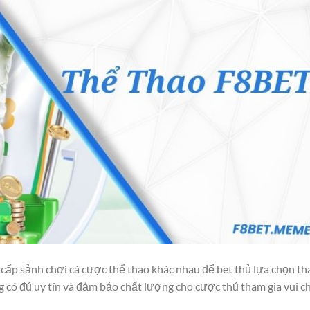
g cấp sảnh chơi cá cược thể thao khác nhau để bet thủ lựa chọn t
ng có đủ uy tín và đảm bảo chất lượng cho cược thủ tham gia vui c