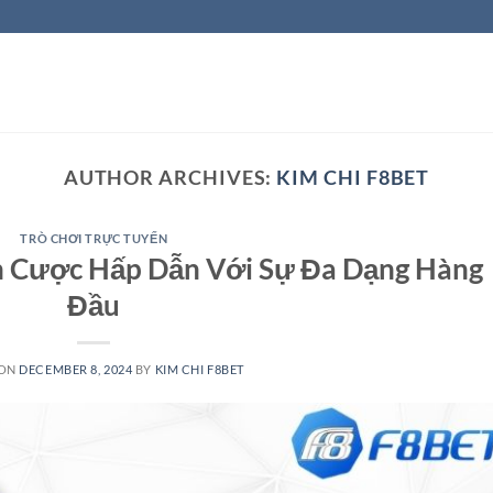
AUTHOR ARCHIVES:
KIM CHI F8BET
TRÒ CHƠI TRỰC TUYẾN
h Cược Hấp Dẫn Với Sự Đa Dạng Hàng
Đầu
 ON
DECEMBER 8, 2024
BY
KIM CHI F8BET