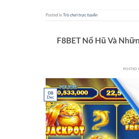
Posted in
Trò chơi trực tuyến
F8BET Nổ Hũ Và Nhữn
POSTED
08
Dec