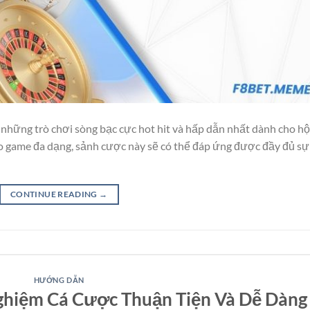
những trò chơi sòng bạc cực hot hit và hấp dẫn nhất dành cho hộ
ho game đa dạng, sảnh cược này sẽ có thể đáp ứng được đầy đủ sự
CONTINUE READING
→
HƯỚNG DẪN
Nghiệm Cá Cược Thuận Tiện Và Dễ Dàng