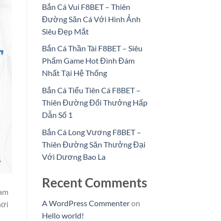
Bắn Cá Vui F8BET – Thiên
Đường Săn Cá Với Hình Ảnh
Siêu Đẹp Mắt
Bắn Cá Thần Tài F8BET – Siêu
Phẩm Game Hot Đình Đám
Nhất Tại Hệ Thống
Bắn Cá Tiểu Tiên Cá F8BET –
Thiên Đường Đổi Thưởng Hấp
Dẫn Số 1
Bắn Cá Long Vương F8BET –
Thiên Đường Săn Thưởng Đại
Với Dương Bao La
Recent Comments
ham
A WordPress Commenter
on
hơi
Hello world!