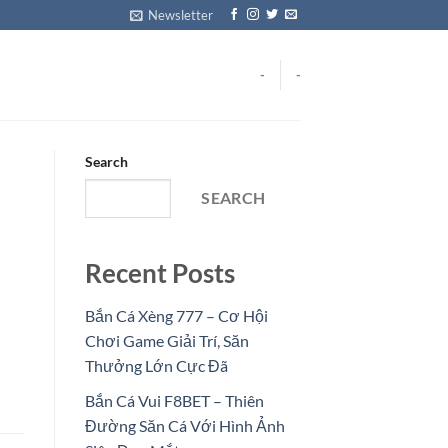
Newsletter
-
-
Search
SEARCH
Recent Posts
Bắn Cá Xèng 777 – Cơ Hội
Chơi Game Giải Trí, Săn
Thưởng Lớn Cực Đã
Bắn Cá Vui F8BET – Thiên
Đường Săn Cá Với Hình Ảnh