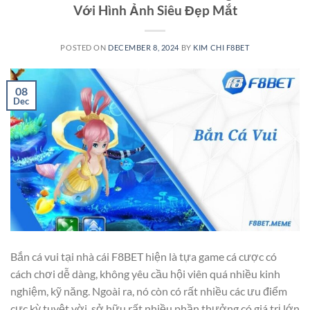
Với Hình Ảnh Siêu Đẹp Mắt
POSTED ON
DECEMBER 8, 2024
BY
KIM CHI F8BET
08
Dec
Bắn cá vui tại nhà cái F8BET hiện là tựa game cá cược có
cách chơi dễ dàng, không yêu cầu hội viên quá nhiều kinh
nghiệm, kỹ năng. Ngoài ra, nó còn có rất nhiều các ưu điểm
cực kỳ tuyệt vời, sở hữu rất nhiều phần thưởng có giá trị lớn