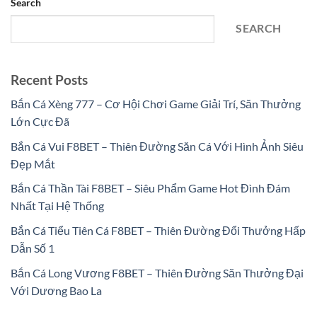
Search
SEARCH
Recent Posts
Bắn Cá Xèng 777 – Cơ Hội Chơi Game Giải Trí, Săn Thưởng
Lớn Cực Đã
Bắn Cá Vui F8BET – Thiên Đường Săn Cá Với Hình Ảnh Siêu
Đẹp Mắt
Bắn Cá Thần Tài F8BET – Siêu Phẩm Game Hot Đình Đám
Nhất Tại Hệ Thống
Bắn Cá Tiểu Tiên Cá F8BET – Thiên Đường Đổi Thưởng Hấp
Dẫn Số 1
Bắn Cá Long Vương F8BET – Thiên Đường Săn Thưởng Đại
Với Dương Bao La