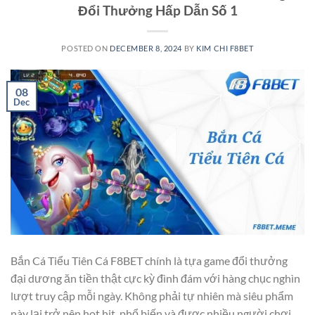
Đổi Thưởng Hấp Dẫn Số 1
POSTED ON
DECEMBER 8, 2024
BY
KIM CHI F8BET
08
Dec
Bắn Cá Tiểu Tiên Cá F8BET chính là tựa game đổi thưởng
đại dương ăn tiền thật cực kỳ đình đám với hàng chục nghìn
lượt truy cập mỗi ngày. Không phải tự nhiên mà siêu phẩm
này lại trở nên hot hit, phổ biến và được nhiều người chơi