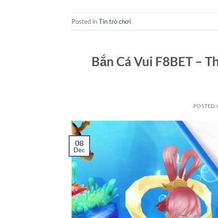
Posted in
Tin trò chơi
Bắn Cá Vui F8BET – T
POSTED
08
Dec