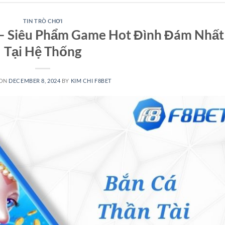
TIN TRÒ CHƠI
 – Siêu Phẩm Game Hot Đình Đám Nhất
Tại Hệ Thống
 ON
DECEMBER 8, 2024
BY
KIM CHI F8BET