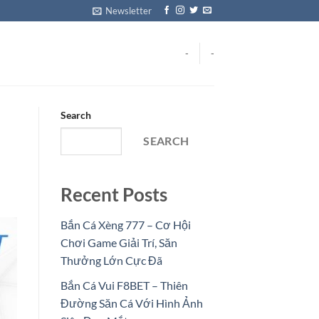
Newsletter
-
-
Search
SEARCH
Recent Posts
Bắn Cá Xèng 777 – Cơ Hội
Chơi Game Giải Trí, Săn
Thưởng Lớn Cực Đã
Bắn Cá Vui F8BET – Thiên
Đường Săn Cá Với Hình Ảnh