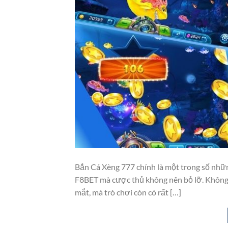
Bắn Cá Xèng 777 chính là một trong số nhữn
F8BET mà cược thủ không nên bỏ lỡ. Không 
mắt, mà trò chơi còn có rất […]