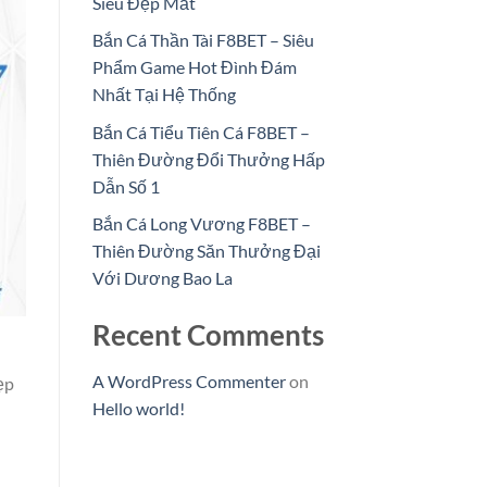
Siêu Đẹp Mắt
Bắn Cá Thần Tài F8BET – Siêu
Phẩm Game Hot Đình Đám
Nhất Tại Hệ Thống
Bắn Cá Tiểu Tiên Cá F8BET –
Thiên Đường Đổi Thưởng Hấp
Dẫn Số 1
Bắn Cá Long Vương F8BET –
Thiên Đường Săn Thưởng Đại
Với Dương Bao La
Recent Comments
A WordPress Commenter
on
ẹp
Hello world!