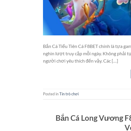
Bắn Cá Tiểu Tiên Cá F8BET chính là tựa ga
nghìn lượt truy cập mỗi ngày. Không phải tự
người chơi yêu thích đến vậy. Các […]
Posted in
Tin trò chơi
Bắn Cá Long Vương F
V