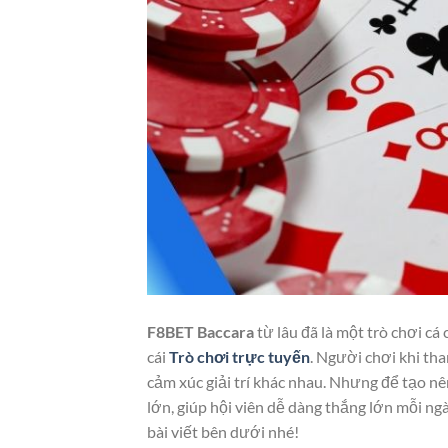
F8BET Baccara
từ lâu đã là một trò chơi c
cái
Trò chơi trực tuyến
. Người chơi khi th
cảm xúc giải trí khác nhau. Nhưng để tạo n
lớn, giúp hội viên dễ dàng thắng lớn mỗi ng
bài viết bên dưới nhé!