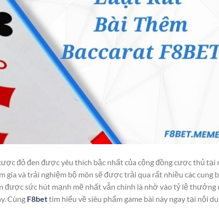
á cược đỏ đen được yêu thích bậc nhất của cộng đồng cược thủ tại
am gia và trải nghiệm bộ môn sẽ được trải qua rất nhiều các cung 
ên được sức hút mạnh mẽ nhất vẫn chính là nhờ vào tỷ lệ thưởng
ày. Cùng
F8bet
tìm hiểu về siêu phẩm game bài này ngay tại nội d