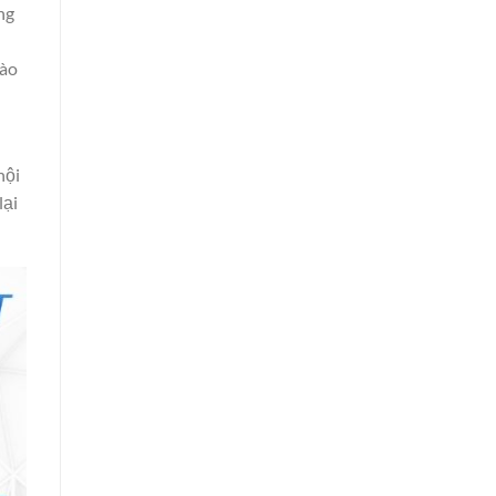
ng
n
nào
hội
lại