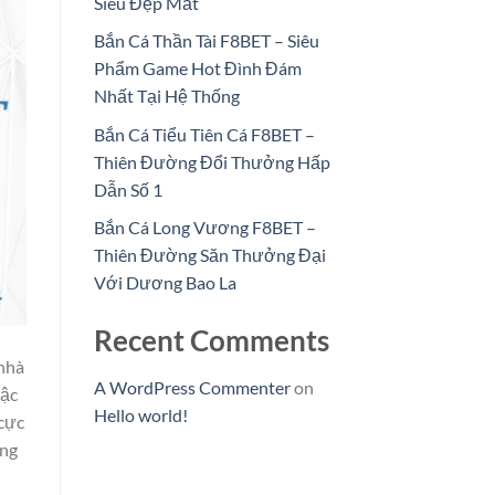
Siêu Đẹp Mắt
Bắn Cá Thần Tài F8BET – Siêu
Phẩm Game Hot Đình Đám
Nhất Tại Hệ Thống
Bắn Cá Tiểu Tiên Cá F8BET –
Thiên Đường Đổi Thưởng Hấp
Dẫn Số 1
Bắn Cá Long Vương F8BET –
Thiên Đường Săn Thưởng Đại
Với Dương Bao La
Recent Comments
 nhà
A WordPress Commenter
on
bậc
Hello world!
 cực
ung