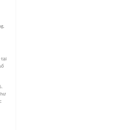
g,
 tại
số
%.
 như
c