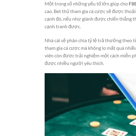
Một trong số những yếu tố lớn giúp cho
F8
cao. Bet thủ tham gia cá cược sẽ được thoả
cạnh đó, nếu như giành được chiến thắng t
cạnh tranh được.
Nhà cái sẽ phân chia tỷ lệ trả thưởng theo t
tham gia cá cược mà không lo mất quá nhiều 
viên còn được trải nghiệm một cách miễn ph
được nhiều người yêu thích.