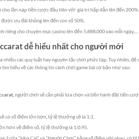
ho lần nạp tiền cược đầu tiên với giá trị hấp dẫn lên đến 200%.
n được ưu đãi khủng lên đến con số 50%.
nh riêng cho chuyên mục casino lên đến 5.888.000 vào mỗi ngày,…
carat dễ hiểu nhất cho người mới
 nhiều các quy luật hay nguyên tắc chơi phức tạp. Tuy nhiên, để 
 tìm hiểu về các thông tin cách chơi game bài cơ bản như sau:
ccarat
, người chơi sẽ cần phải lựa chọn và tiến hành đặt tiền cượ
 có số điểm lớn hơn, tỷ lệ thưởng sẽ là 1:1.
n hơn về điểm số, tỷ lệ thưởng là 1:0.95.
g 2 cửa “Nhà Cái” và “Người Chơi” bằng số điểm với nhau, có tỷ 