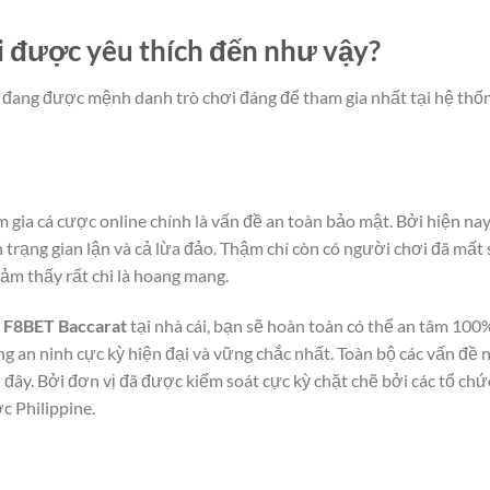
i được yêu thích đến như vậy?
n đang được mệnh danh trò chơi đáng để tham gia nhất tại hệ thốn
 gia cá cược online chính là vấn đề an toàn bảo mật. Bởi hiện nay
 trạng gian lận và cả lừa đảo. Thậm chí còn có người chơi đã mất 
cảm thấy rất chi là hoang mang.
i
F8BET Baccarat
tại nhà cái, bạn sẽ hoàn toàn có thể an tâm 100
ng an ninh cực kỳ hiện đại và vững chắc nhất. Toàn bộ các vấn đề
i đây. Bởi đơn vị đã được kiểm soát cực kỳ chặt chẽ bởi các tổ chứ
c Philippine.