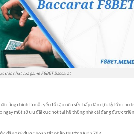
ộc đáo nhất của game F8BET Baccarat
 cũng chính là một yếu tố tạo nên sức hấp dẫn cực kỳ lớn cho b
o ngay một số ưu đãi cực hot tại hệ thống nhà cái đang được triể
ước đăng ký được hoàn tất nhận thưởng luôn 78K.