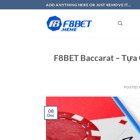
Skip
ADD ANYTHING HERE OR JUST REMOVE IT...
to
content
F8BET Baccarat – Tựa 
POSTED
08
Dec