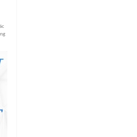
ác
ông