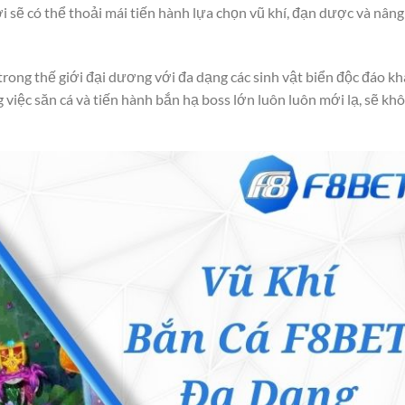
 sẽ có thể thoải mái tiến hành lựa chọn vũ khí, đạn dược và nâng
ong thế giới đại dương với đa dạng các sinh vật biển độc đáo kh
việc săn cá và tiến hành bắn hạ boss lớn luôn luôn mới lạ, sẽ kh