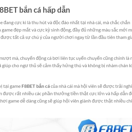
8BET bắn cá hấp dẫn
 đang cực kì là thu hút và độc đáo nhất tại nhà cái, mà chắc chắn
ện game đẹp mắt và cực kỳ sinh động, đầy đủ những màu sắc mới 
được tất cả sự chú ý của người chơi ngay từ lần đầu tiên tham gi
mượt mà, chuyển động cá bơi liên tục uyển chuyển cũng chính là
ã giúp cho ngư thủ sẽ cảm thấy hứng thú và không bị nhàm chán k
vị tại game
F8BET bắn cá
của nhà cái mà hội viên sẽ được trải ng
hận được rất nhiều các phần thưởng tiền thật cực lớn và hấp dẫn 
chơi game dễ dàng cũng sẽ giúp hội viên giành được thật nhiều ch