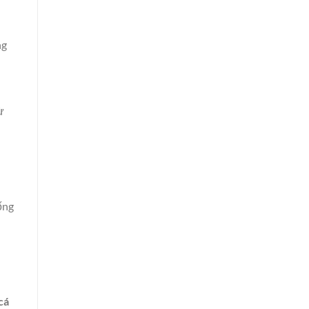
ng
ừ
ống
cá