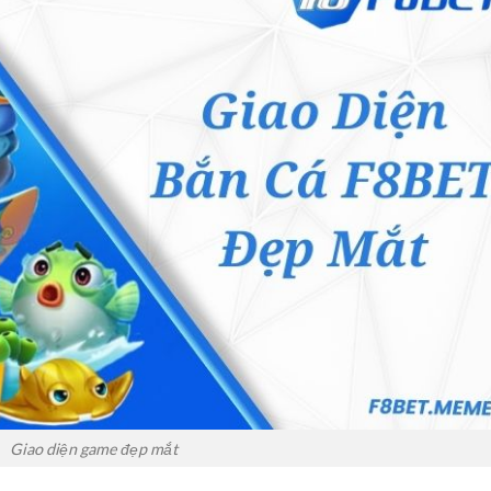
Giao diện game đẹp mắt