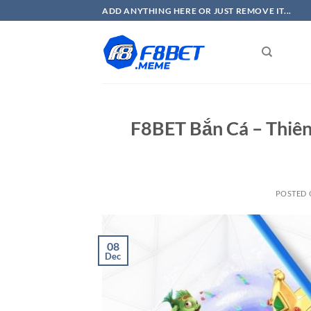
Skip
ADD ANYTHING HERE OR JUST REMOVE IT...
to
content
F8BET Bắn Cá – Thiê
POSTED
08
Dec