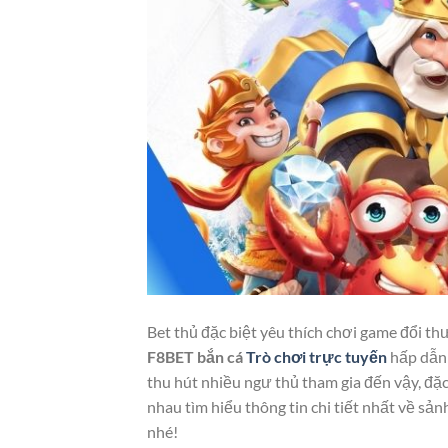
Bet thủ đặc biệt yêu thích chơi game đổi t
F8BET bắn cá
Trò chơi trực tuyến
hấp dẫn 
thu hút nhiều ngư thủ tham gia đến vậy, đặ
nhau tìm hiểu thông tin chi tiết nhất về sả
nhé!