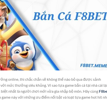
hưởng online, thì chắc chắn sẽ không thể nào bỏ qua được sảnh
với mức thưởng siêu khủng. Vì sao tựa game bắn cá tại nhà cái lạ
c biệt nhất là người chơi mới vừa gia nhập bộ môn. Hãy cùng
F8be
nh game này với những ưu điểm nổi bật và loạt tựa game hot hit n