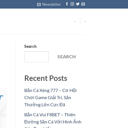
Newsletter
-
-
Search
SEARCH
Recent Posts
Bắn Cá Xèng 777 – Cơ Hội
Chơi Game Giải Trí, Săn
Thưởng Lớn Cực Đã
Bắn Cá Vui F8BET – Thiên
Đường Săn Cá Với Hình Ảnh