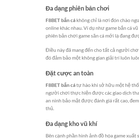
Đa dạng phiên bản chơi
F8BET bắn cá
không chỉ là nơi đón chào ngư
online khác nhau. Ví dụ như game bắn cá vũ 
phiên bản chơi game săn cá mới lạ đang đư
Điều này đã mang đến cho tất cả người chơi
đó đảm bảo một không gian giải trí luôn luô
Đặt cược an toàn
F8BET bắn cá
tự hào khi sở hữu một hệ thốn
người chơi thực hiện được các giao dịch t
an ninh bảo mật được đánh giá rất cao, đem 
thủ.
Đa dạng kho vũ khí
Bên cạnh phần hình ảnh đồ họa game xuất sắ