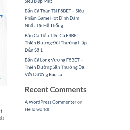
Siêu Đẹp Mắt
Bắn Cá Thần Tài F8BET – Siêu
Phẩm Game Hot Đình Đám
Nhất Tại Hệ Thống
Bắn Cá Tiểu Tiên Cá F8BET –
Thiên Đường Đổi Thưởng Hấp
Dẫn Số 1
Bắn Cá Long Vương F8BET –
Thiên Đường Săn Thưởng Đại
Với Dương Bao La
Recent Comments
A WordPress Commenter
on
i
Hello world!
t
hất